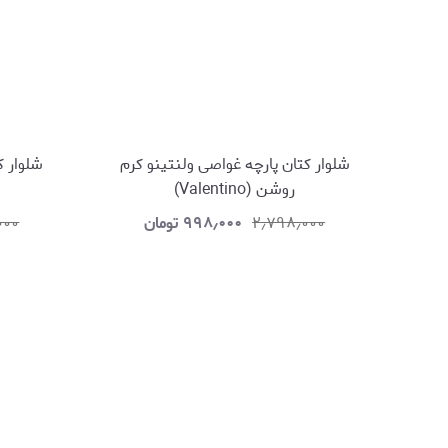
شلوار کتان پارچه غواصی ولنتینو کرم
شلوار ک
روشن (Valentino)
۲٫۷۹۸٫۰۰۰
۹۹۸٫۰۰۰
تومان
۰۰۰