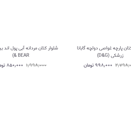
تان پارچه غواصی دولچه گابانا
زرشکی (D&G)
& BEAR)
۲٫۷۹۸٫
۹۹۸٫۰۰۰
تومان
۱٫۹۹۸٫۰۰۰
۸۵۰٫۰۰۰
توم