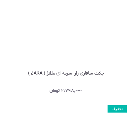
جکت سافاری زارا سرمه ای ملانژ ( ZARA )
۲٫۷۹۸٫۰۰۰
تومان
تخفیف