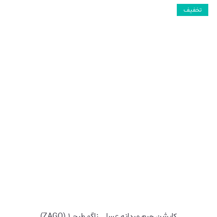
تخفیف
کاپشن چرم مردانه عسلی زاگو طرح ۱ (ZAGO)