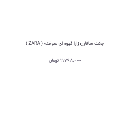
جکت سافاری زارا قهوه ای سوخته ( ZARA )
۲٫۷۹۸٫۰۰۰
تومان