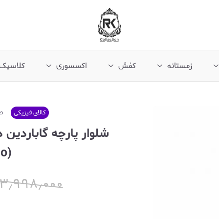
زمستانه
کفش
اکسسوری
کلاسیک
ص
کالای فیزیکی
شلوار پارچه گاباردین د
(Ferragamo)
۳٫۹۹۸٫۰۰۰