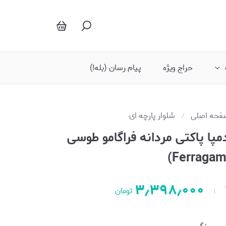
حراج ویژه
پیام رسان (بله!)
فحه اصلی
شلوار پارچه ای
مپا پاکتی مردانه فراگامو طوسی
۳٫۳۹۸٫۰۰۰
تومان