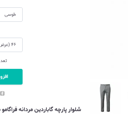
طوسی
تعدا
افزو
شلوار پارچه گاباردین مردانه فراگامو طوسی (o