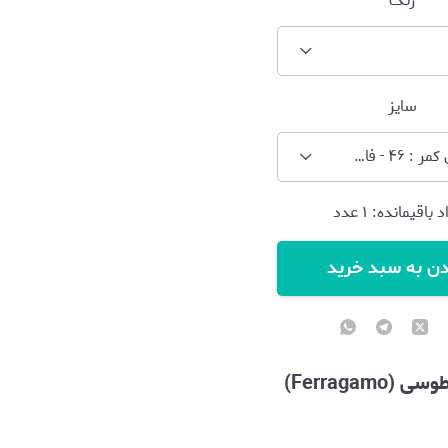
رنگ
سایز
۴۶ (عرض کمر : ۴۶ - فاق : ۲۶ - عرض دمپا : ۱۶ - قد : ۹۸)
د باقیمانده:
۱
عدد
دن به سبد خرید
Ferragam)